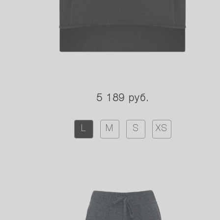
5 189 руб.
L
M
S
XS