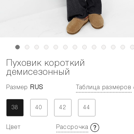
Пуховик короткий
демисезонный
Размер
RUS
Таблица размеров
38
40
42
44
Цвет
Рассрочка