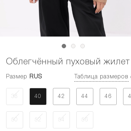
Облегчённый пуховый жилет
Размер
RUS
Таблица размеров
38
40
42
44
46
50
52
54
56