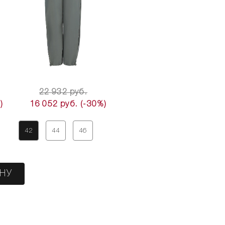
22 932 руб.
)
16 052 руб.
(-30%)
42
44
46
ИНУ