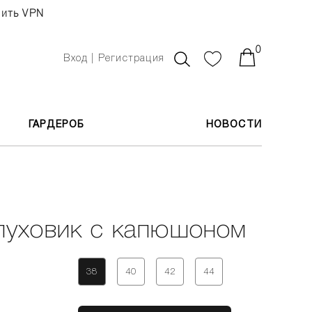
чить VPN
0
Вход | Регистрация
ГАРДЕРОБ
НОВОСТИ
пуховик с капюшоном
38
40
42
44