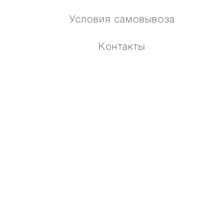
Условия самовывоза
Контакты
Подарочный сертификат NAUMI
Как оплатить по частям
Помощь
Карта сайта
МЫ В СОЦИАЛЬНЫХ СЕТЯХ