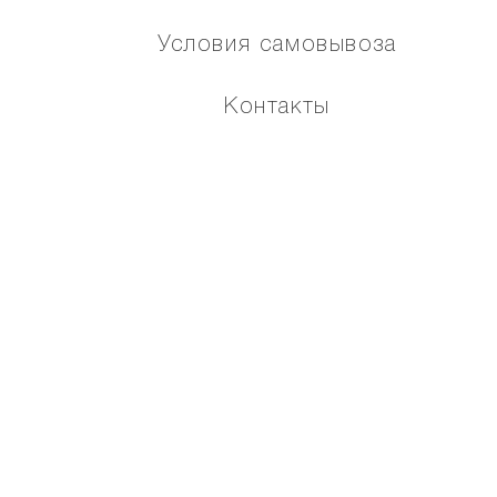
Условия самовывоза
Контакты
Подарочный сертификат NAUMI
Как оплатить по частям
Помощь
Карта сайта
МЫ В СОЦИАЛЬНЫХ СЕТЯХ