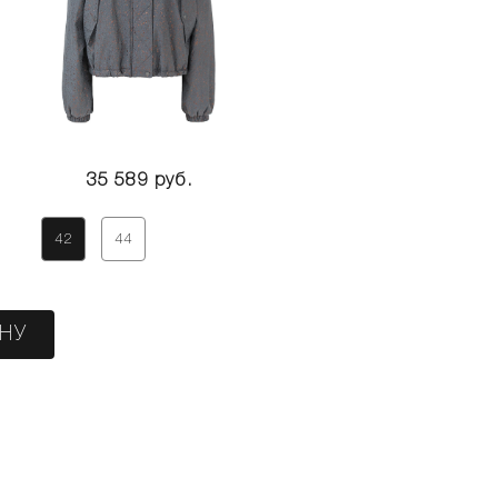
35 589 руб.
42
44
ИНУ