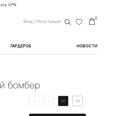
чить VPN
0
Вход | Регистрация
ГАРДЕРОБ
НОВОСТИ
й бомбер
38
40
42
44