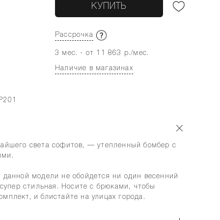
КУПИТЬ
Рассрочка
3 мес. - от 11 863 р./мес.
Наличие в магазинах
P201
чайшего света софитов, — утепленный бомбер с
ями.
з данной модели не обойдется ни один весенний
и супер стильная. Носите с брюками, чтобы
мплект, и блистайте на улицах города.