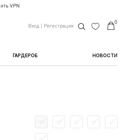
чить VPN
0
Вход | Регистрация
ГАРДЕРОБ
НОВОСТИ
XXS
XS
S
M
L
XL