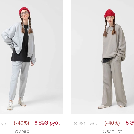
(-40%)
6 893 руб.
(-40%)
5 3
руб.
8 989 руб.
Бомбер
Свитшот