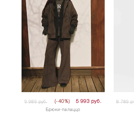
(-40%)
5 993 руб.
9 989 руб.
8 789 р
Брюки-палаццо