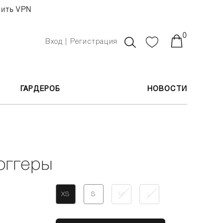
чить VPN
0
Вход | Регистрация
ГАРДЕРОБ
НОВОСТИ
оггеры
XS
S
M
L