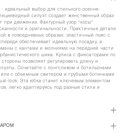
- идеальный выбор для стильного осенне-
апециевидный силуэт создает женственный образ
т при движении. Фактурный узор "косы"
сканности и оригинальности. Практичные детали
ой в повседневных образах: эластичный пояс с
спереди обеспечивает идеальную посадку, а
маны с кантами и молниями на передней части
урбанистического шика. Кулиса с фиксаторами по
 стороны позволяет регулировать длину и
илуэты. Сочетайте с лонгсливом и ботильонами
а или с объемным свитером и грубыми ботинками
ual-look. Эта юбка станет ключевым элементом
ов, легко адаптируясь под разные стили и
ВАРОМ