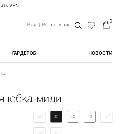
чить VPN
0
Вход | Регистрация
ГАРДЕРОБ
НОВОСТИ
бка
я юбка-миди
36
38
40
42
44
46
48