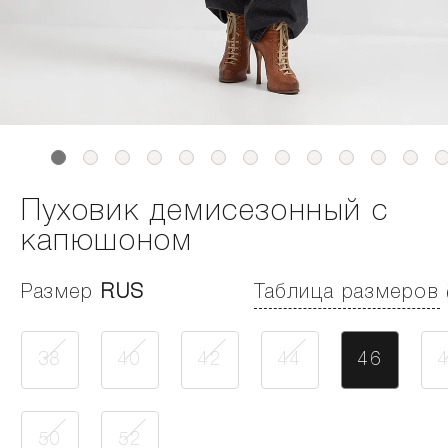
Пуховик демисезонный с
капюшоном
Размер
RUS
Таблица размеров
38
40
42
44
46
50
52