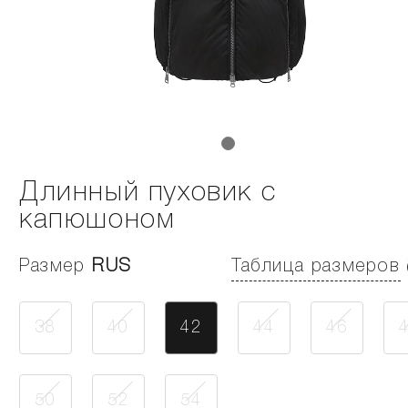
Длинный пуховик с
капюшоном
Размер
RUS
Таблица размеров
38
40
42
44
46
50
52
54