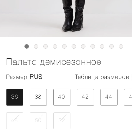
Пальто демисезонное
Размер
RUS
Таблица размеров
36
38
40
42
44
48
50
52