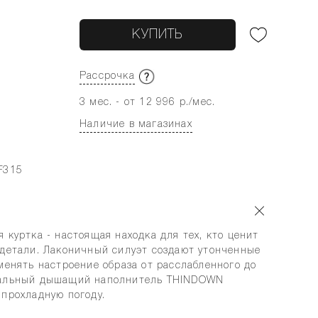
КУПИТЬ
Рассрочка
3 мес. - от 12 996 р./мес.
Наличие в магазинах
F315
 куртка - настоящая находка для тех, кто ценит
 детали. Лаконичный силуэт создают утонченные
менять настроение образа от расслабленного до
иальный дышащий наполнитель THINDOWN
 прохладную погоду.