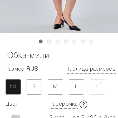
Юбка-миди
Размер
RUS
Таблица размеров
XS
S
M
L
XL
Цвет
Рассрочка