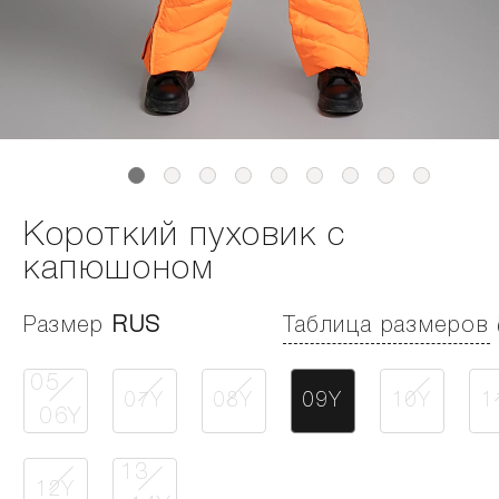
Короткий пуховик с
капюшоном
Размер
RUS
Таблица размеров
05
07Y
08Y
09Y
10Y
1
06Y
13
12Y