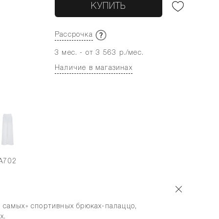
КУПИТЬ
Рассрочка
3 мес. - от 3 563 р./мес.
Наличие в магазинах
A702
х самых» спортивных брюках-палаццо,
х.