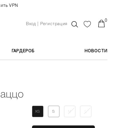
чить VPN
0
Вход | Регистрация
ГАРДЕРОБ
НОВОСТИ
лаццо
XS
S
M
L