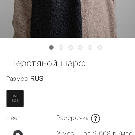
Шерстяной шарф
Размер
RUS
ONE
SIZE
Цвет
Рассрочка
3 мес. - от 2 663 р./мес.