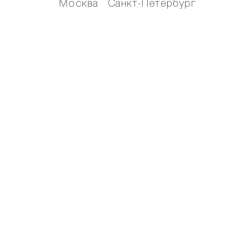
Москва
Санкт-Петербург
Официальный интернет-магазин
© NAUMI 2015-26.
All Rights reserved | 2026
Политика конфиденциальности
Согласие на обработку персональных
данных